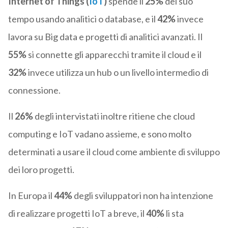
Internet of Things (
IoT
)
spende il
25%
del suo
tempo usando analitici o database, e il
42%
invece
lavora su Big data e progetti di analitici avanzati. Il
55%
si connette gli apparecchi tramite il cloud e il
32%
invece utilizza un hub o un livello intermedio di
connessione.
Il
26%
degli intervistati inoltre ritiene che cloud
computing e IoT vadano assieme, e sono molto
determinati a usare il cloud come ambiente di sviluppo
dei loro progetti.
In Europa il
44%
degli sviluppatori non ha intenzione
di realizzare progetti IoT a breve, il
40%
li sta