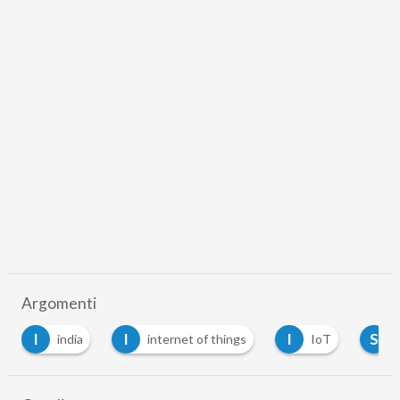
Argomenti
I
I
I
S
india
internet of things
IoT