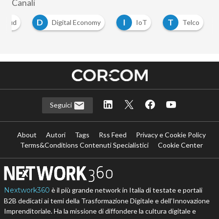
Canali
D
I
T
Cloud
Digital Economy
IoT
Telco
Seguici
About
Autori
Tags
Rss Feed
Privacy e Cookie Policy
Terms&Conditions Contenuti Specialistici
Cookie Center
Nextwork360
è il più grande network in Italia di testate e portali
B2B dedicati ai temi della Trasformazione Digitale e dell’Innovazione
Imprenditoriale. Ha la missione di diffondere la cultura digitale e