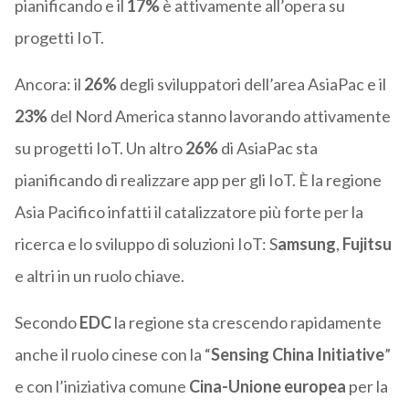
pianificando e il
17%
è attivamente all’opera su
progetti IoT.
Ancora: il
26%
degli sviluppatori dell’area AsiaPac e il
23%
del Nord America stanno lavorando attivamente
su progetti IoT. Un altro
26%
di AsiaPac sta
pianificando di realizzare app per gli IoT. È la regione
Asia Pacifico infatti il catalizzatore più forte per la
ricerca e lo sviluppo di soluzioni IoT: S
amsung
,
Fujitsu
e altri in un ruolo chiave.
Secondo
EDC
la regione sta crescendo rapidamente
anche il ruolo cinese con la “
Sensing China Initiative
”
e con l’iniziativa comune
Cina-Unione europea
per la