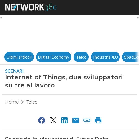
Internet of Things, due svilupp
Ultimi articoli
Digital Economy
Telco
Industria 4.0
SpacEc
SCENARI
Internet of Things, due sviluppatori
su tre al lavoro
Home
Telco