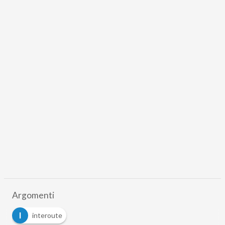
Argomenti
I
interoute