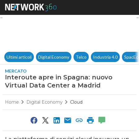
Interoute apre in Spagna: nuo
Ultimi articoli
Digital Economy
Telco
Industria 4.0
SpacEc
MERCATO
Interoute apre in Spagna: nuovo
Virtual Data Center a Madrid
Home
Digital Economy
Cloud