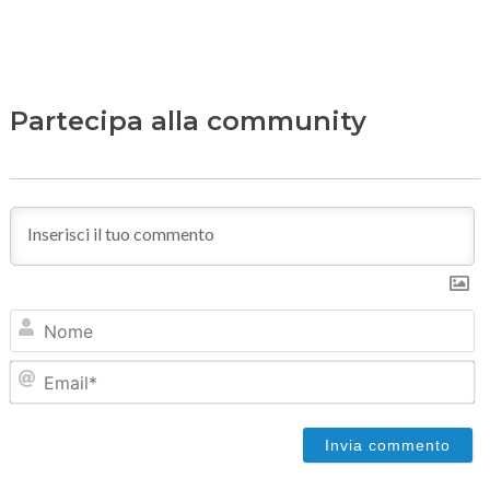
Partecipa alla community
N
Em