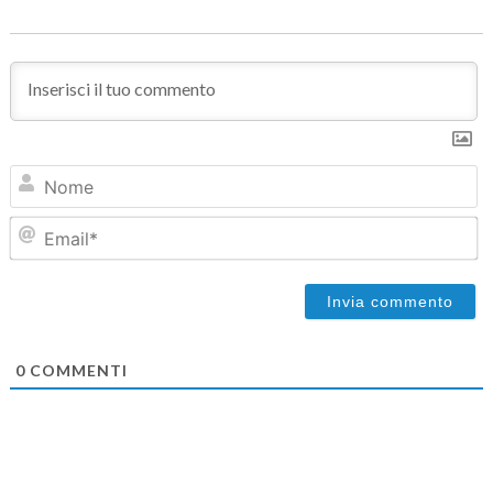
N
Em
0
COMMENTI