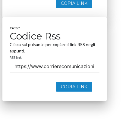
COPIA LINK
close
Codice Rss
Clicca sul pulsante per copiare il link RSS negli
appunti.
RSS link
COPIA LINK