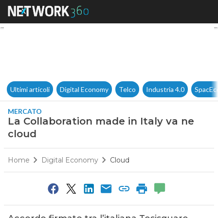
La Collaboration made in Ital
Ultimi articoli
Digital Economy
Telco
Industria 4.0
SpacEc
MERCATO
La Collaboration made in Italy va ne
cloud
Home
Digital Economy
Cloud