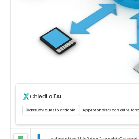
Chiedi all'AI
Riassumi questo articolo
Approfondisci con altre font
a domotica? Un’idea “vecchia” e oggi