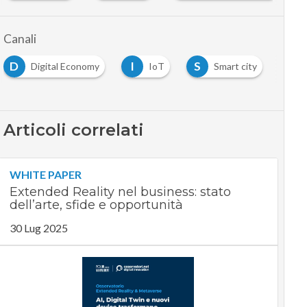
Canali
I
S
T
l Economy
IoT
Smart city
Tech Zone
Articoli correlati
WHITE PAPER
Extended Reality nel business: stato
dell’arte, sfide e opportunità
30 Lug 2025