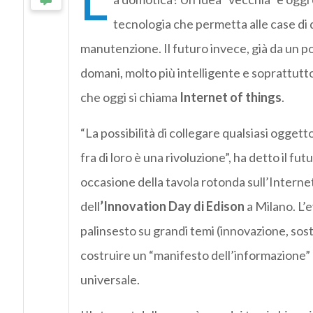
L
tecnologia che permetta alle case di d
manutenzione. Il futuro invece, già da un po
domani, molto più intelligente e soprattutto
che oggi si chiama
Internet of things
.
“La possibilità di collegare qualsiasi oggetto
fra di loro è una rivoluzione”, ha detto il fu
occasione della tavola rotonda sull’Internet
dell
’Innovation Day di Edison
a Milano. L’e
palinsesto su grandi temi (innovazione, soste
costruire un “manifesto dell’informazione” d
universale.