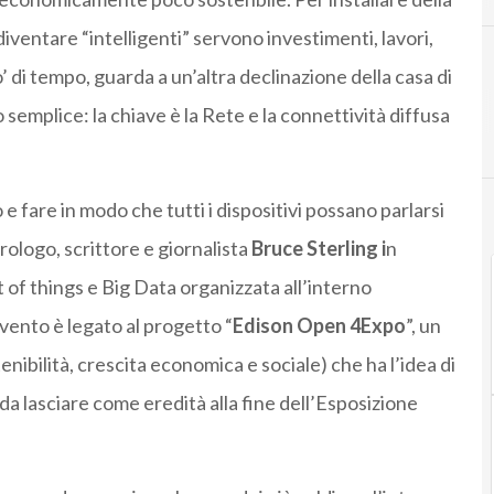
iventare “intelligenti” servono investimenti, lavori,
’ di tempo, guarda a un’altra declinazione della casa di
C
D
Cloud
Digita
 semplice: la chiave è la Rete e la connettività diffusa
 e fare in modo che tutti i dispositivi possano parlarsi
turologo, scrittore e giornalista
Bruce Sterling i
n
 of things e Big Data organizzata all’interno
vento è legato al progetto “
Edison Open 4Expo
”, un
nibilità, crescita economica e sociale) che ha l’idea di
a lasciare come eredità alla fine dell’Esposizione