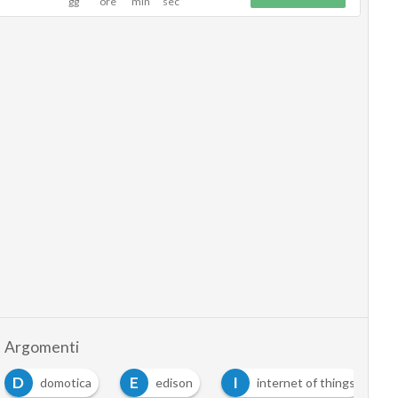
Argomenti
E
I
T
otica
edison
internet of things
telec