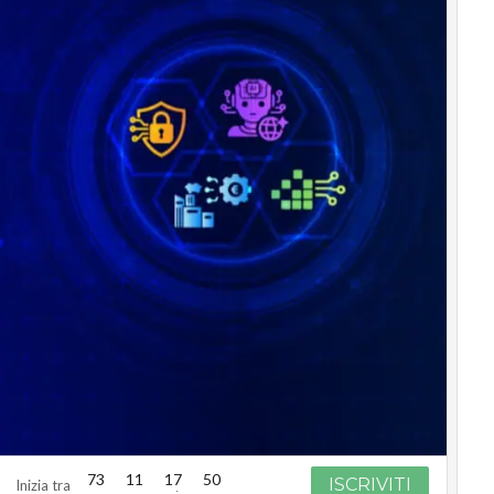
73
11
17
49
ISCRIVITI
Inizia tra