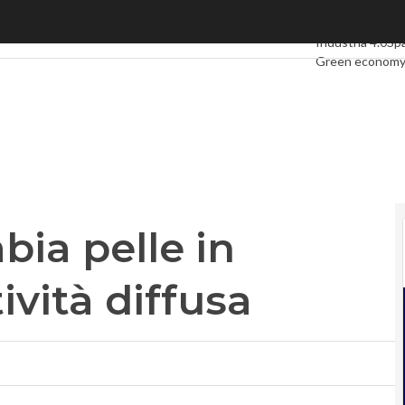
pelle in chiave di connettività diffusa
Ultimi articoli
Di
Industria 4.0
Sp
Green econom
Videointerviste
Podcast
Privacy
ia pelle in
ività diffusa