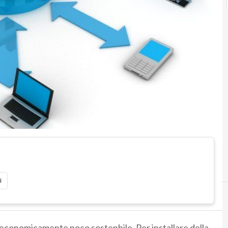
i
A
D
Arduino
dom
 economicamente poco sostenbile. Per installare della