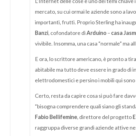
L’Internet delle cose è uno dei temi chiave i
mercato, su cui ormai le aziende sono a lavor
importanti, frutti. Proprio Sterling ha ina
Banzi
, cofondatore di
Arduino
–
casa Jasm
vivibile. Insomma, una casa “normale” ma al
E ora, lo scrittore americano, è pronto a t
abitabile ma tutto deve essere in grado di int
elettrodomestici e persino i mobili qui sono
Certo, resta da capire cosa si può fare davv
“bisogna comprendere quali siano gli standar
Fabio Bellifemine
, direttore del progetto
E
raggruppa diverse grandi aziende attive nel