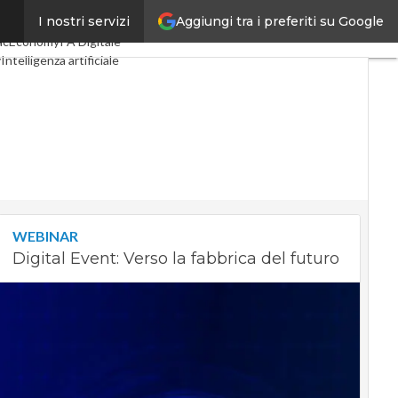
Aggiungi tra i preferiti su Google
I nostri servizi
gital Economy
Telco
acEconomy
PA Digitale
y
Intelligenza artificiale
Le Guide di CorCom
WEBINAR
Digital Event: Verso la fabbrica del futuro