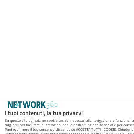
I tuoi contenuti, la tua privacy!
Su questo sito utilizziamo cookie tecnici necessari alla navigazione e funzionali 
migliore, per facilitare le interazioni con le nostre funzionalità social e per conse
Puoi esprimere il tuo consenso cliccando su ACCETTA TUTTI I COOKIE. Chiudendo 
Potrai sempre gestire le tue preferenze accedendo al nostro COOKIE CENTER e ott