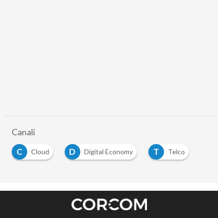
Canali
C
D
T
Cloud
Digital Economy
Telco
…