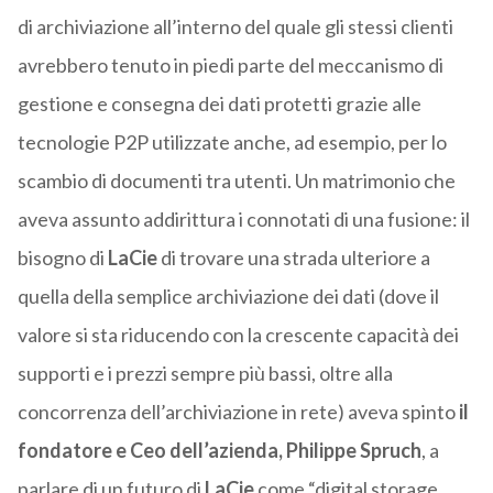
di archiviazione all’interno del quale gli stessi clienti
avrebbero tenuto in piedi parte del meccanismo di
gestione e consegna dei dati protetti grazie alle
tecnologie P2P utilizzate anche, ad esempio, per lo
scambio di documenti tra utenti. Un matrimonio che
aveva assunto addirittura i connotati di una fusione: il
bisogno di
LaCie
di trovare una strada ulteriore a
quella della semplice archiviazione dei dati (dove il
valore si sta riducendo con la crescente capacità dei
supporti e i prezzi sempre più bassi, oltre alla
concorrenza dell’archiviazione in rete) aveva spinto
il
fondatore e Ceo dell’azienda, Philippe Spruch
, a
parlare di un futuro di
LaCie
come “digital storage