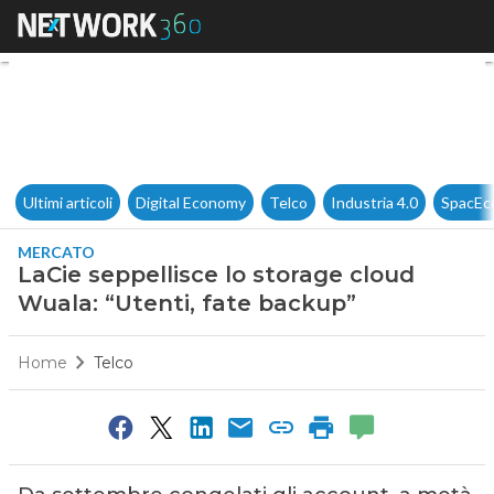
LaCie seppellisce lo storage c
Ultimi articoli
Digital Economy
Telco
Industria 4.0
SpacEc
MERCATO
LaCie seppellisce lo storage cloud
Wuala: “Utenti, fate backup”
Home
Telco