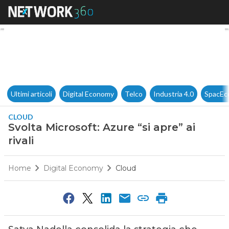
Svolta Microsoft: Azure “si apre
Ultimi articoli
Digital Economy
Telco
Industria 4.0
SpacEc
CLOUD
Svolta Microsoft: Azure “si apre” ai
rivali
Home
Digital Economy
Cloud