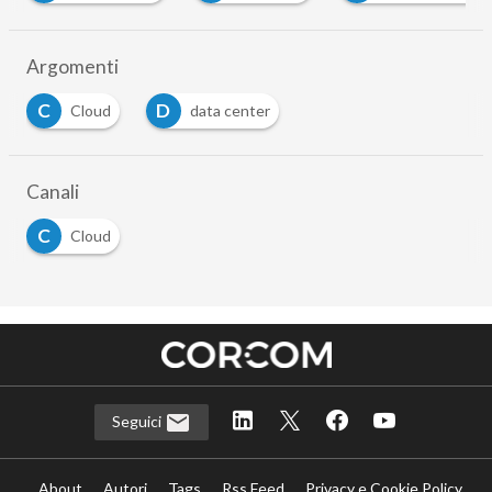
Argomenti
C
D
Cloud
data center
Canali
C
Cloud
Seguici
About
Autori
Tags
Rss Feed
Privacy e Cookie Policy