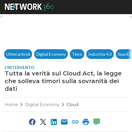
Tutta la verità sul Cloud Act, 
Ultimi articoli
Digital Economy
Telco
Industria 4.0
SpacEc
L'INTERVENTO
Tutta la verità sul Cloud Act, la legge
che solleva timori sulla sovranità dei
dati
Home
Digital Economy
Cloud