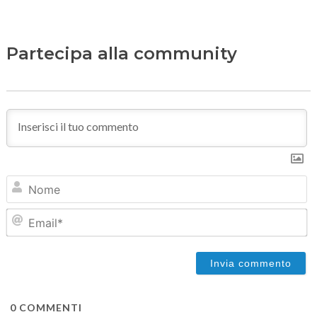
Partecipa alla community
N
Em
0
COMMENTI