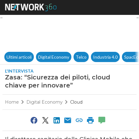
Zasa: “Sicurezza dei piloti, c
Ultimi articoli
Digital Economy
Telco
Industria 4.0
SpacEc
L'INTERVISTA
Zasa: “Sicurezza dei piloti, cloud
chiave per innovare”
Home
Digital Economy
Cloud