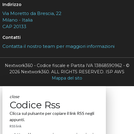
Indirizzo
Via Moretto da Brescia, 22
Milano - Italia
CAP 20133
Contatti
Contatta il nostro team per maggiori informazioni
Nextwork360 - Codice fiscale e Partita IVA 13868590962 - ©
2026 Nextwork360. ALL RIGHTS RESERVED. ISP AWS
Mappa del sito
close
Codice Rss
Clicca sul pulsante per copiare il link RSS negli
appunti.
RSS link