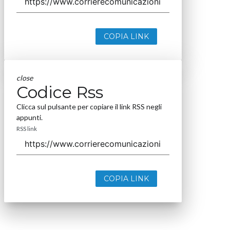
COPIA LINK
close
Codice Rss
Clicca sul pulsante per copiare il link RSS negli
appunti.
RSS link
COPIA LINK