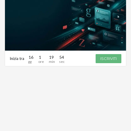
16
1
19
54
Inizia tra
ISCRIVITI