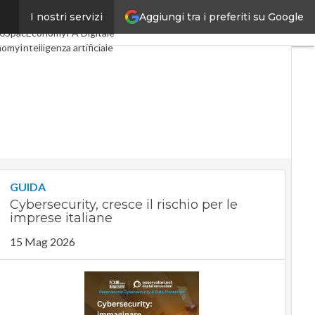
Aggiungi tra i preferiti su Google
I nostri servizi
li
Digital Economy
Telco
.0
SpacEconomy
PA Digitale
nomy
Intelligenza artificiale
iste
Le Guide di CorCom
vacy
GUIDA
Cybersecurity, cresce il rischio per le
imprese italiane
15 Mag 2026