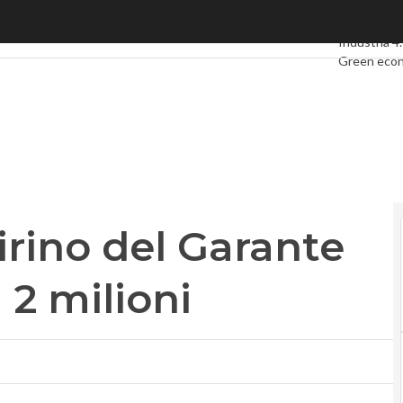
no del Garante Privacy: multa da 2 milioni
Ultimi artico
Industria 4
Green eco
Videointerv
Podcast
Pri
rino del Garante
 2 milioni