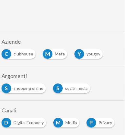
Aziende
C
M
Y
clubhouse
Meta
yougov
Argomenti
S
S
shopping online
social media
Canali
D
M
P
Digital Economy
Media
Privacy