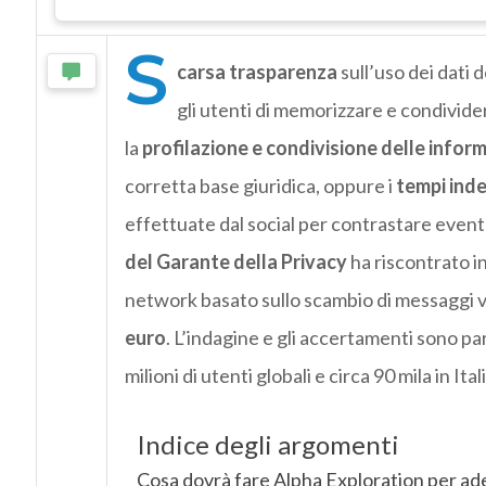
S
carsa trasparenza
sull’uso dei dati d
gli utenti di memorizzare e condivide
la
profilazione e condivisione delle infor
corretta base giuridica, oppure i
tempi inde
effettuate dal social per contrastare eventua
del Garante della Privacy
ha riscontrato i
network basato sullo scambio di messaggi v
euro
. L’indagine e gli accertamenti sono pa
milioni di utenti globali e circa 90 mila in Itali
Indice degli argomenti
Cosa dovrà fare Alpha Exploration per ad