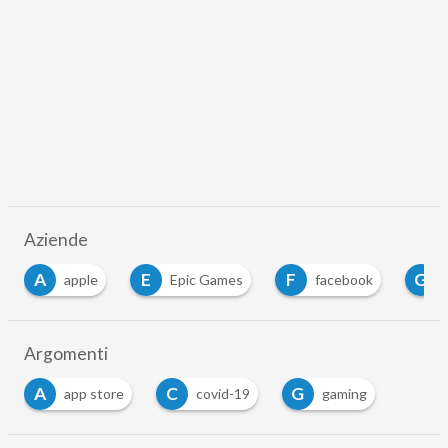
Aziende
A
E
F
G
apple
Epic Games
facebook
Argomenti
A
C
G
app store
covid-19
gaming
…