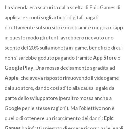
La vicenda era scaturita dalla scelta di Epic Games di
applicare sconti sugli articoli digitali pagati
direttamente sul suo sito e non tramite i negozi di app:
in questo modo gli utenti avrebbero ricevuto uno
sconto del 20% sulla moneta in-game, beneficio di cui
non si sarebbe goduto pagando tramite
App Store
o
Google Play
. Una mossa decisamente sgradita ad
Apple
, che aveva risposto rimuovendo il videogame
dal suo store, dando così adito alla causa legale da
parte dello sviluppatore (peraltro mossa anche a
Google per le stesse ragioni). Ma l’obiettivo non è
quello di ottenere un risarcimento dei danni:
Epic
Games
ha infatti spiegato di essere ricorsa a vie legali