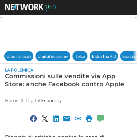
Commissioni sulle vendite vi
Ultimi articoli
Digital Economy
Telco
Industria 4.0
SpacEc
LA POLEMICA
Commissioni sulle vendite via App
Store: anche Facebook contro Apple
Home
Digital Economy