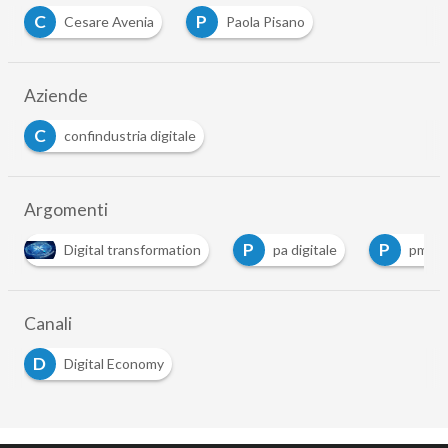
C
P
Cesare Avenia
Paola Pisano
Aziende
C
confindustria digitale
Argomenti
P
P
Digital transformation
pa digitale
pmi
Canali
D
Digital Economy