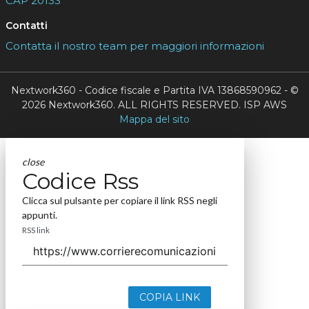
CAP 20133
Contatti
Contatta il nostro team per maggiori informazioni
Nextwork360 - Codice fiscale e Partita IVA 13868590962 - ©
2026 Nextwork360. ALL RIGHTS RESERVED. ISP AWS
Mappa del sito
close
Codice Rss
Clicca sul pulsante per copiare il link RSS negli
appunti.
RSS link
COPIA LINK