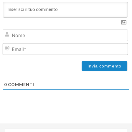
N
Em
0
COMMENTI