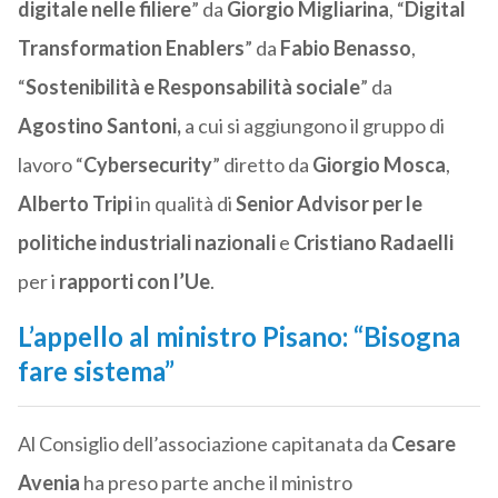
digitale nelle filiere
” da
Giorgio Migliarina
, “
Digital
Transformation Enablers
” da
Fabio Benasso
,
“
Sostenibilità e Responsabilità sociale
” da
Agostino Santoni,
a cui si aggiungono il gruppo di
lavoro “
Cybersecurity
” diretto da
Giorgio Mosca
,
Alberto Tripi
in qualità di
Senior Advisor per le
politiche industriali nazionali
e
Cristiano Radaelli
per i
rapporti con l’Ue
.
L’appello al ministro Pisano: “Bisogna
fare sistema”
Al Consiglio dell’associazione capitanata da
Cesare
Avenia
ha preso parte anche il ministro