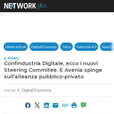
Confindustria Digitale, ecco 
Ultimi articoli
Digital Economy
Telco
Industria 4.0
SpacEc
IL PIANO
Confindustria Digitale, ecco i nuovi
Steering Commitee. E Avenia spinge
sull’alleanza pubblico-privato
Home
Digital Economy