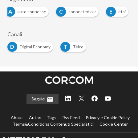
A
C
E
auto connesse
connected car
etsi
Canali
D
T
Digital Economy
Telco
Seguici
About
Autori
Tags
Rss Feed
Privacy e Cookie Policy
Terms&Conditions Contenuti Specialistici
Cookie Center