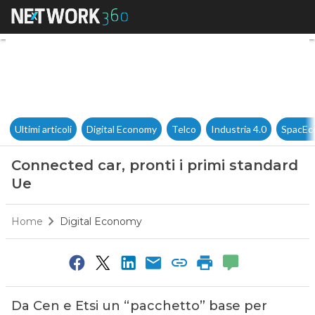
Connected car, pronti i primi
Ultimi articoli
Digital Economy
Telco
Industria 4.0
SpacEc
Connected car, pronti i primi standard
Ue
Home
Digital Economy
Da Cen e Etsi un “pacchetto” base per