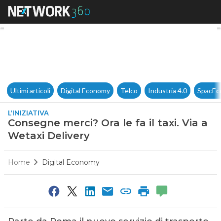
Consegne merci? Ora le fa il t
Ultimi articoli
Digital Economy
Telco
Industria 4.0
SpacEc
L'INIZIATIVA
Consegne merci? Ora le fa il taxi. Via a
Wetaxi Delivery
Home
Digital Economy