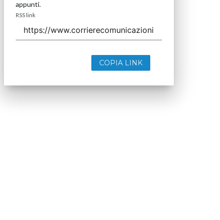
appunti.
RSS link
COPIA LINK