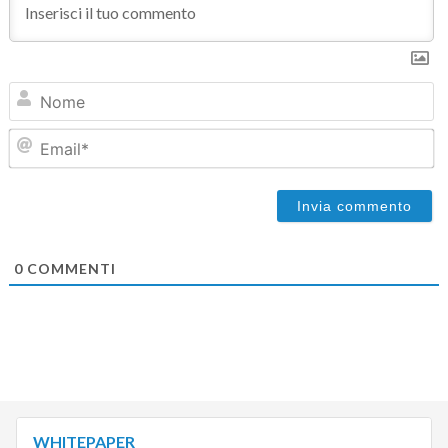
N
Em
0
COMMENTI
WHITEPAPER