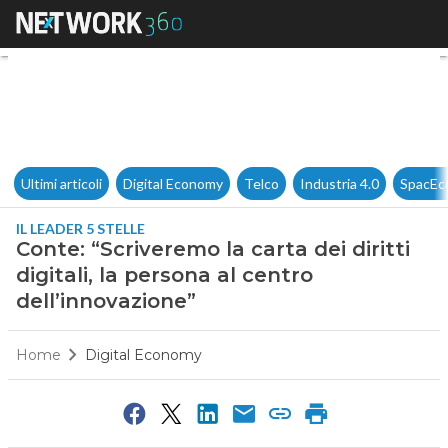
Conte: “Scriveremo la carta dei
Ultimi articoli
Digital Economy
Telco
Industria 4.0
SpacEc
IL LEADER 5 STELLE
Conte: “Scriveremo la carta dei diritti
digitali, la persona al centro
dell’innovazione”
Home
Digital Economy