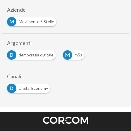
Aziende
M
Movimento 5 Stelle
Argomenti
D
M
democrazia digitale
m5s
Canali
D
Digital Economy