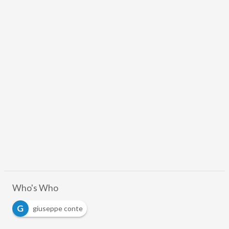
Who's Who
G
giuseppe conte