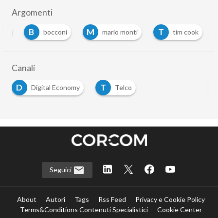
Argomenti
B
M
T
ple
bocconi
mario monti
tim cook
Canali
D
T
Digital Economy
Telco
Seguici
About
Autori
Tags
Rss Feed
Privacy e Cookie Policy
Terms&Conditions Contenuti Specialistici
Cookie Center