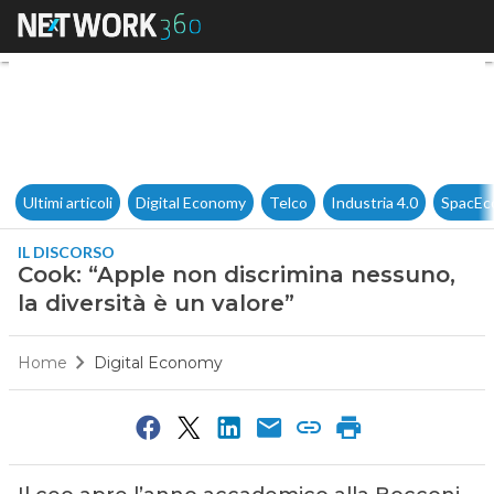
Cook: “Apple non discrimina ne
Ultimi articoli
Digital Economy
Telco
Industria 4.0
SpacEc
IL DISCORSO
Cook: “Apple non discrimina nessuno,
la diversità è un valore”
Home
Digital Economy