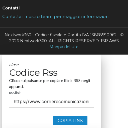
Contatti
Contatta il nostro team per maggiori informazioni
Nextwork360 - Codice fiscale e Partita IVA 13868590962 - ©
2026 Nextwork360. ALL RIGHTS RESERVED. ISP AWS
Mappa del sito
close
Codice Rss
Clicca sul pulsante per copiare il link RSS negli
appunti.
RSS link
COPIA LINK