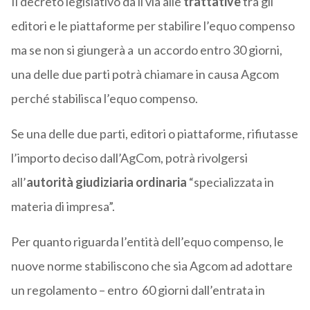
Il decreto legislativo dà il via alle
trattative
tra gli
editori e le piattaforme per stabilire l’equo compenso
ma se non si giungerà a un accordo entro 30 giorni,
una delle due parti potrà chiamare in causa Agcom
perché stabilisca l’equo compenso.
Se una delle due parti, editori o piattaforme, rifiutasse
l’importo deciso dall’AgCom, potrà rivolgersi
all’
autorità giudiziaria ordinaria
“specializzata in
materia di impresa”.
Per quanto riguarda l’entità dell’equo compenso, le
nuove norme stabiliscono che sia Agcom ad adottare
un regolamento – entro 60 giorni dall’entrata in