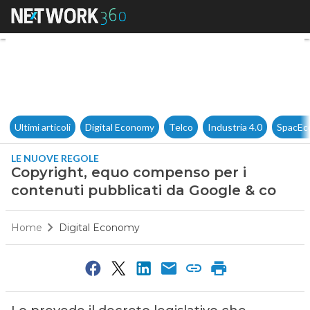
Copyright, equo compenso per
Ultimi articoli
Digital Economy
Telco
Industria 4.0
SpacEc
LE NUOVE REGOLE
Copyright, equo compenso per i
contenuti pubblicati da Google & co
Home
Digital Economy