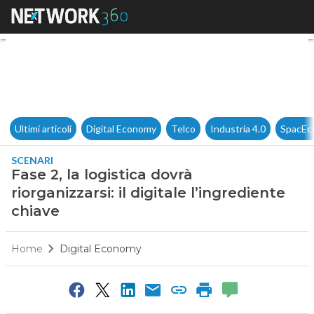
Fase 2, la logistica dovrà riorg
Ultimi articoli
Digital Economy
Telco
Industria 4.0
SpacEc
SCENARI
Fase 2, la logistica dovrà
riorganizzarsi: il digitale l’ingrediente
chiave
Home
Digital Economy