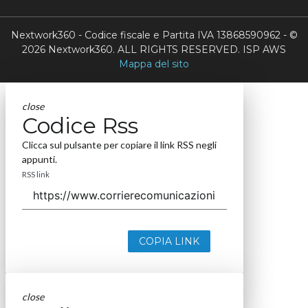
Nextwork360 - Codice fiscale e Partita IVA 13868590962 - ©
2026 Nextwork360. ALL RIGHTS RESERVED. ISP AWS
Mappa del sito
close
Codice Rss
Clicca sul pulsante per copiare il link RSS negli
appunti.
RSS link
COPIA LINK
close