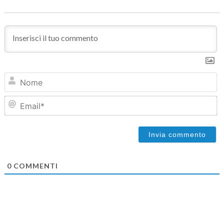
N
Em
0
COMMENTI