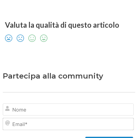
Valuta la qualità di questo articolo
Partecipa alla community
N
Em