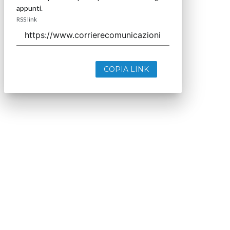
appunti.
RSS link
COPIA LINK