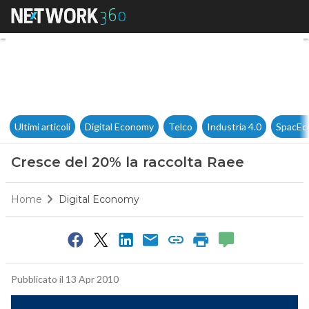
Cresce del 20% la raccolta Ra
Ultimi articoli
Digital Economy
Telco
Industria 4.0
SpacEc
Cresce del 20% la raccolta Raee
Home
Digital Economy
Pubblicato il 13 Apr 2010