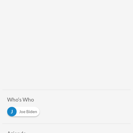
Who's Who
J
Joe Biden