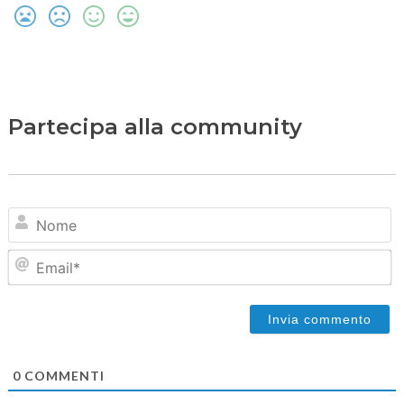
Partecipa alla community
N
Em
0
COMMENTI