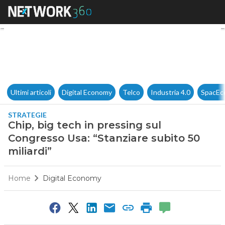
Chip, big tech in pressing sul
Ultimi articoli
Digital Economy
Telco
Industria 4.0
SpacEc
STRATEGIE
Chip, big tech in pressing sul
Congresso Usa: “Stanziare subito 50
miliardi”
Home
Digital Economy