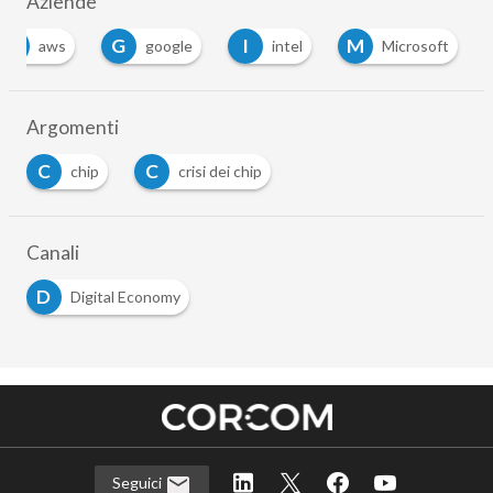
Aziende
A
G
I
M
aws
google
intel
Microsoft
Argomenti
C
C
chip
crisi dei chip
Canali
D
Digital Economy
Seguici