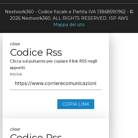
Nextwork360 - Codice fiscale e Partita IVA 13868590962 - ©
2026 Nextwork360. ALL RIGHTS RESERVED. ISP AWS
Mappa del sito
close
Codice Rss
Clicca sul pulsante per copiare il link RSS negli
appunti.
RSS link
COPIA LINK
close
Codice Rss