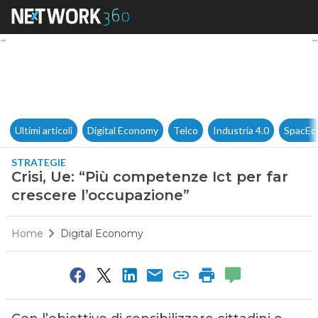
Crisi, Ue: “Più competenze Ict
Ultimi articoli
Digital Economy
Telco
Industria 4.0
SpacEc
STRATEGIE
Crisi, Ue: “Più competenze Ict per far
crescere l’occupazione”
Home
Digital Economy