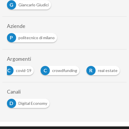
G
Giancarlo Giudici
Aziende
P
politecnico di milano
Argomenti
C
C
R
covid-19
crowdfunding
real estate
Canali
D
Digital Economy