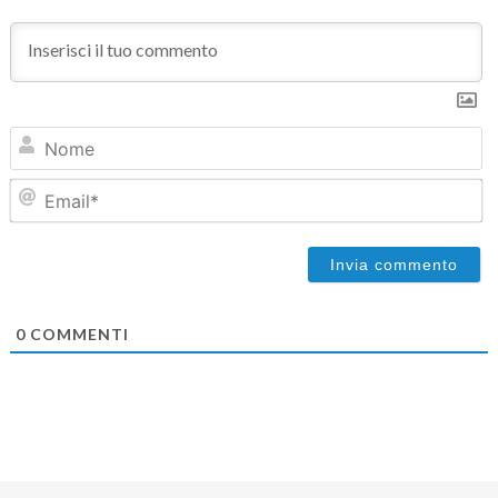
N
Em
0
COMMENTI