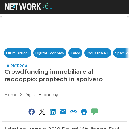
Crowdfunding immobiliare al 
Ultimi articoli
Digital Economy
Telco
Industria 4.0
SpacEc
LA RICERCA
Crowdfunding immobiliare al
raddoppio: proptech in spolvero
Home
Digital Economy