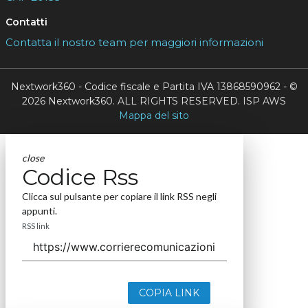
Contatti
Contatta il nostro team per maggiori informazioni
Nextwork360 - Codice fiscale e Partita IVA 13868590962 - ©
2026 Nextwork360. ALL RIGHTS RESERVED. ISP AWS
Mappa del sito
close
Codice Rss
Clicca sul pulsante per copiare il link RSS negli
appunti.
RSS link
COPIA LINK