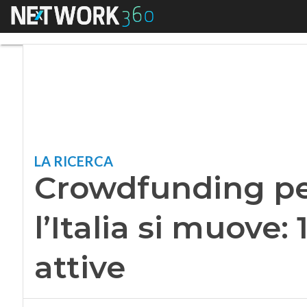
Menu
Crowdfunding per la
LA RICERCA
Crowdfunding per
l’Italia si muove:
attive