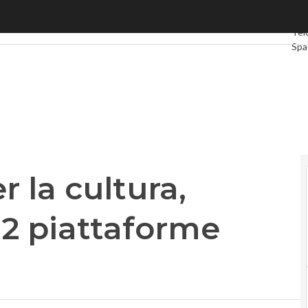
 cultura, l’Italia si muove: 12 piattaforme attive
Ulti
Tel
Spa
Gre
Inte
Vid
Le 
Pri
 la cultura,
 12 piattaforme