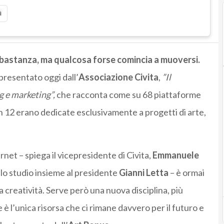
i
abbastanza, ma qualcosa forse comincia a muoversi.
 presentato oggi dall’
Associazione Civita
,
”Il
g e marketing”,
che racconta come su 68 piattaforme
en 12 erano dedicate esclusivamente a progetti di arte,
rnet – spiega il vicepresidente di Civita,
Emmanuele
lo studio insieme al presidente
Gianni Letta
– è ormai
 creatività. Serve però una nuova disciplina, più
 è l’unica risorsa che ci rimane davvero per il futuro e