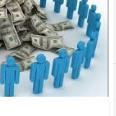
C
crowdfundin