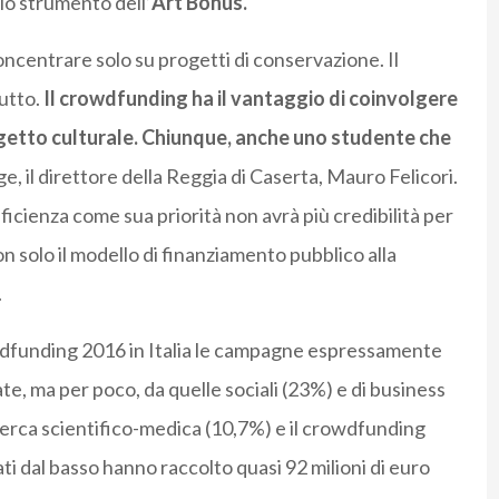
lo strumento dell’
Art Bonus.
concentrare solo su progetti di conservazione. Il
utto.
Il crowdfunding ha il vantaggio di coinvolgere
ogetto culturale. Chiunque, anche uno studente che
e, il direttore della Reggia di Caserta, Mauro Felicori.
fficienza come sua priorità non avrà più credibilità per
non solo il modello di finanziamento pubblico alla
.
crowdfunding 2016 in Italia le campagne espressamente
ate, ma per poco, da quelle sociali (23%) e di business
icerca scientifico-medica (10,7%) e il crowdfunding
iati dal basso hanno raccolto quasi 92 milioni di euro