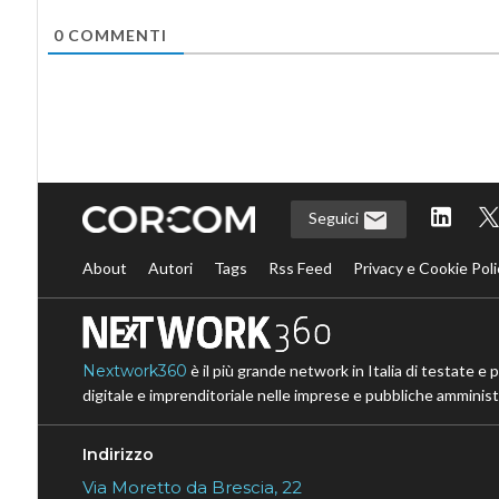
0
COMMENTI
Seguici
About
Autori
Tags
Rss Feed
Privacy e Cookie Poli
Nextwork360
è il più grande network in Italia di testate e 
digitale e imprenditoriale nelle imprese e pubbliche amministr
Indirizzo
Via Moretto da Brescia, 22