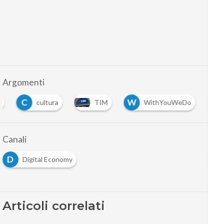
Argomenti
C
W
g
cultura
TIM
WithYouWeDo
Canali
D
Digital Economy
Articoli correlati