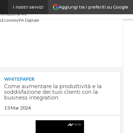
Aggiungi tra i preferiti su Google
I nostri servizi
mi articoli
Digital Economy
co
Industria 4.0
cEconomy
PA Digitale
en economy
lligenza artificiale
eointerviste
Guide di CorCom
Podcast
vacy
WHITEPAPER
Come aumentare la produttività e la
soddisfazione dei tuoi clienti con la
business integration
13 Mar 2024