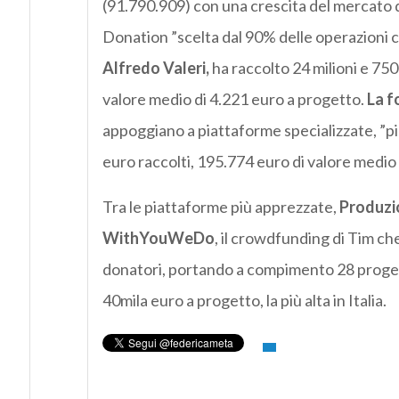
(91.790.909) con una crescita del mercato 
Donation ”scelta dal 90% delle operazioni cul
Alfredo Valeri,
ha raccolto 24 milioni e 75
valore medio di 4.221 euro a progetto.
La f
appoggiano a piattaforme specializzate, ”pi
euro raccolti, 195.774 euro di valore med
Tra le piattaforme più apprezzate,
Produzio
WithYouWeDo
, il crowdfunding di Tim che
donatori, portando a compimento 28 progett
40mila euro a progetto, la più alta in Italia.