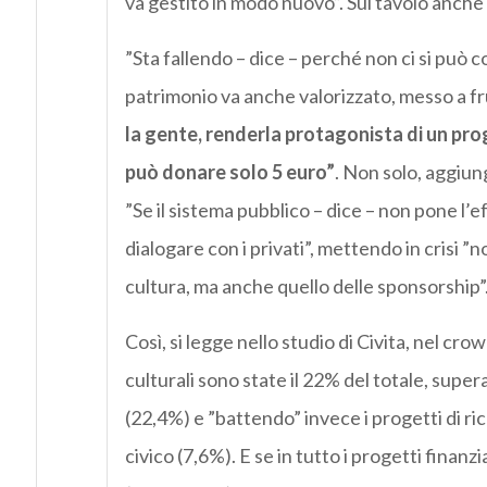
va gestito in modo nuovo”. Sul tavolo anche 
”Sta fallendo – dice – perché non ci si può 
patrimonio va anche valorizzato, messo a fr
la gente, renderla protagonista di un pr
può donare solo 5 euro”
. Non solo, aggiung
”Se il sistema pubblico – dice – non pone l’e
dialogare con i privati”, mettendo in crisi ”
cultura, ma anche quello delle sponsorship”
Così, si legge nello studio di Civita, nel 
culturali sono state il 22% del totale, super
(22,4%) e ”battendo” invece i progetti di r
civico (7,6%). E se in tutto i progetti finanz