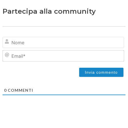
Partecipa alla community
N
Em
0
COMMENTI