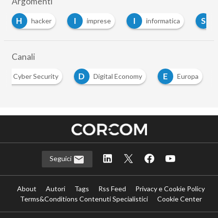
Argomenti
H
I
I
S
hacker
imprese
informatica
sicu
Canali
D
E
Cyber Security
Digital Economy
Europa
Seguici
About
Autori
Tags
Rss Feed
Privacy e Cookie Policy
Terms&Conditions Contenuti Specialistici
Cookie Center