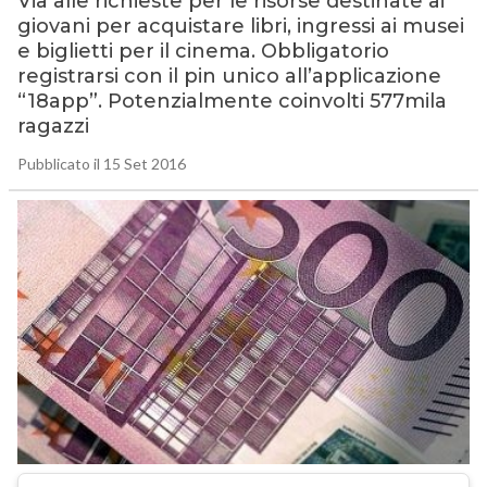
Via alle richieste per le risorse destinate ai
giovani per acquistare libri, ingressi ai musei
e biglietti per il cinema. Obbligatorio
registrarsi con il pin unico all’applicazione
“18app”. Potenzialmente coinvolti 577mila
ragazzi
Pubblicato il 15 Set 2016