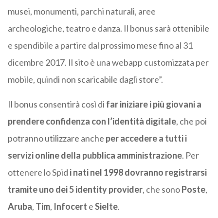
musei, monumenti, parchi naturali, aree
archeologiche, teatro e danza. Il bonus sarà ottenibile
e spendibile a partire dal prossimo mese fino al 31
dicembre 2017. Il sito è una webapp customizzata per
mobile, quindi non scaricabile dagli store”.
Il bonus consentirà così di
far iniziare i più giovani a
prendere confidenza con l’identità digitale
, che poi
potranno utilizzare anche
per accedere a tutti i
servizi online della pubblica amministrazione
. Per
ottenere lo Spid
i nati nel 1998 dovranno registrarsi
tramite uno dei 5 identity provider
, che sono
Poste
,
Aruba
,
Tim
,
Infocert
e
Sielte
.