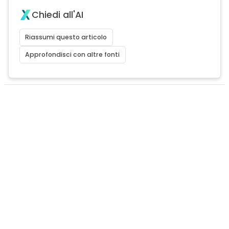
Chiedi all'AI
Riassumi questo articolo
Approfondisci con altre fonti