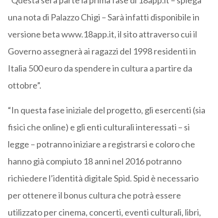
“Questa sera parte la prima fase di 18app.it – spiega
una nota di Palazzo Chigi – Sarà infatti disponibile in
versione beta www.18app.it, il sito attraverso cui il
Governo assegnerà ai ragazzi del 1998 residenti in
Italia 500 euro da spendere in cultura a partire da
ottobre”.
“In questa fase iniziale del progetto, gli esercenti (sia
fisici che online) e gli enti culturali interessati – si
legge – potranno iniziare a registrarsi e coloro che
hanno già compiuto 18 anni nel 2016 potranno
richiedere l’identità digitale Spid. Spid è necessario
per ottenere il bonus cultura che potrà essere
utilizzato per cinema, concerti, eventi culturali, libri,