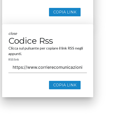
COPIA LINK
close
Codice Rss
Clicca sul pulsante per copiare il link RSS negli
appunti.
RSS link
COPIA LINK