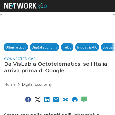
Da VisLab a Octotelematics: se
Ultimi articoli
Digital Economy
Telco
Industria 4.0
SpacEc
CONNECTED CAR
Da VisLab a Octotelematics: se l’Italia
arriva prima di Google
Home
Digital Economy