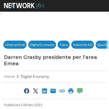
Darren Grasby presidente per
Ultimi articoli
Digital Economy
Telco
Industria 4.0
SpacEc
Darren Grasby presidente per l’area
Emea
Home
Digital Economy
Pubblicato il 04 Nov 2015