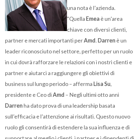
una nota è l’azienda.
“Quella
Emea
è un’area
chiave con diversi clienti,
partner e mercati importanti per
Amd
.
Darren
è un
leader riconosciuto nel settore, perfetto per un ruolo
in cui dovrà rafforzare le relazioni con i nostri clienti e
partner e aiutarci a raggiungere gli obiettivi di
business sul lungo periodo – afferma
Lisa Su
,
presidente e Ceo di
Amd
– Negli ultimi otto anni
Darren
ha dato prova di una leadership basata
sull’efficacia e l’attenzione ai risultati. Questo nuovo
ruolo gli consentirà di estendere la sua influenza e di
supportare al meglio i clienti, i partner e i dipendenti di