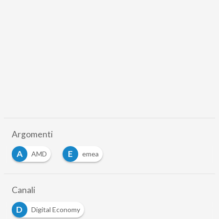
Argomenti
A
E
AMD
emea
Canali
D
Digital Economy