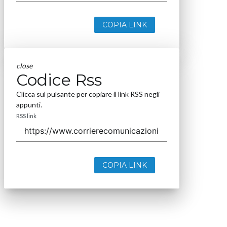
COPIA LINK
close
Codice Rss
Clicca sul pulsante per copiare il link RSS negli
appunti.
RSS link
COPIA LINK