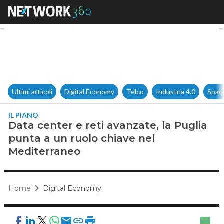
Data center e reti avanzate, 
Ultimi articoli
Digital Economy
Telco
Industria 4.0
Spac
IL PIANO
Data center e reti avanzate, la Puglia
punta a un ruolo chiave nel
Mediterraneo
Home
Digital Economy