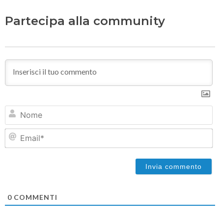
Partecipa alla community
N
Em
0
COMMENTI