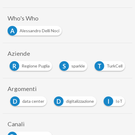
Who's Who
A
Alessandro Delli Noci
Aziende
R
S
T
Regione Puglia
sparkle
TurkCell
Argomenti
D
D
I
i
data center
digitalizzazione
IoT
Canali