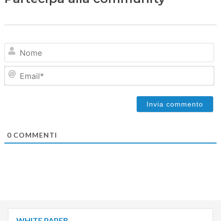
N
Em
0
COMMENTI
WHITE PAPER