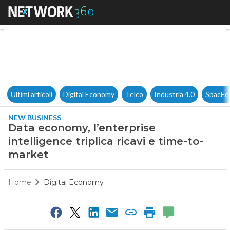
Data economy, l’enterprise int
Ultimi articoli
Digital Economy
Telco
Industria 4.0
SpacEc
NEW BUSINESS
Data economy, l’enterprise
intelligence triplica ricavi e time-to-
market
Home
Digital Economy