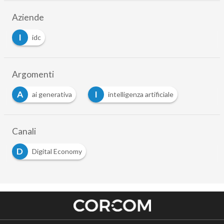
Aziende
I
idc
Argomenti
A
I
ai generativa
intelligenza artificiale
Canali
D
Digital Economy