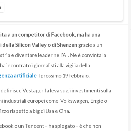
i
vita a un competitor di Facebook, ma ha una
 della Silicon Valley o di Shenzen
grazie a un
ustria e diventare leader nell’AI. Ne è convinta la
ha incontrato i giornalisti alla vigilia della
genza artificiale
il prossimo 19 febbraio.
a definisce Vestager fa leva sugli investimenti sulla
ni industriali europei come Volkswagen, Engie o
izzo rispetto a big di Usa e Cina.
ebook o un Tencent – ha spiegato – è che non