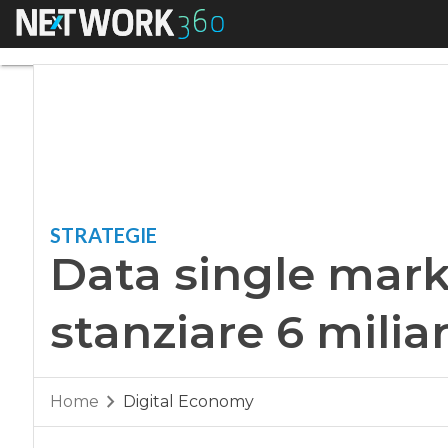
Menu
Data single market,
STRATEGIE
Data single mark
stanziare 6 milia
Home
Digital Economy