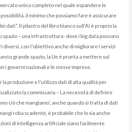
mercato unico completo nel quale espandere le
possibilità, il minimo che possiamo fare è assicurare
dati”. Il pilastro del libro bianco sull’AI è proprio la
o spazio – una infrastruttura- dove i big data possono
 diversi, con l’obiettivo anche di migliorare i servizi
uesto grande spazio, la Ue è pronta a mettere sul
on i governi nazionali e le stesse imprese.
la produzione e l’utilizzo dati di alta qualità per
ntualizzato la commissaria – La necessità di definire
iamo ciò che mangiamo’, anche quando si tratta di dati
e mangi roba scadente, è probabile che lo sia anche
ioni di intelligenza artificiale siano facilmente