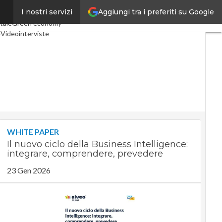
Aggiungi tra i preferiti su Google
I nostri servizi
 Economy
Telco
Industria 4.0
tale
Green economy
e
Videointerviste
Podcast
Privacy
WHITE PAPER
Il nuovo ciclo della Business Intelligence:
integrare, comprendere, prevedere
23 Gen 2026