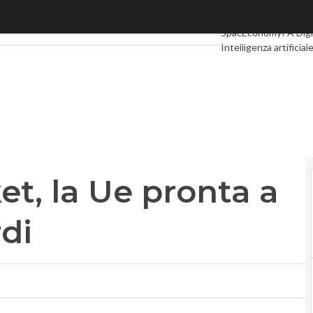
 la Ue pronta a stanziare 6 miliardi
Ultimi articoli
Digital
SpacEconomy
PA Digi
Intelligenza artificial
Le Guide di CorCom
et, la Ue pronta a
rdi