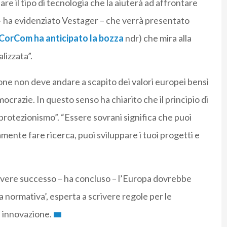
are il tipo di tecnologia che la aiuterà ad affrontare
I – ha evidenziato Vestager – che verrà presentato
CorCom ha anticipato la bozza
ndr) che mira alla
lizzata”.
one non deve andare a scapito dei valori europei bensì
mocrazie. In questo senso ha chiarito che il principio di
rotezionismo”. “Essere sovrani significa che puoi
mente fare ricerca, puoi sviluppare i tuoi progetti e
avere successo – ha concluso – l’Europa dovrebbe
normativa’, esperta a scrivere regole per le
i innovazione.