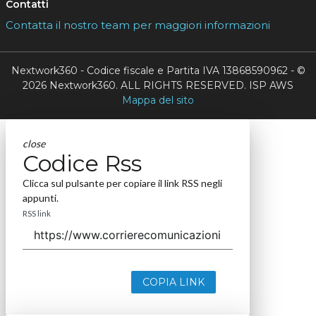
Contatti
Contatta il nostro team per maggiori informazioni
Nextwork360 - Codice fiscale e Partita IVA 13868590962 - ©
2026 Nextwork360. ALL RIGHTS RESERVED. ISP AWS
Mappa del sito
close
Codice Rss
Clicca sul pulsante per copiare il link RSS negli
appunti.
RSS link
COPIA LINK