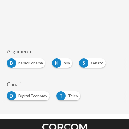
Argomenti
B
N
S
barack obama
nsa
senato
Canali
D
T
Digital Economy
Telco