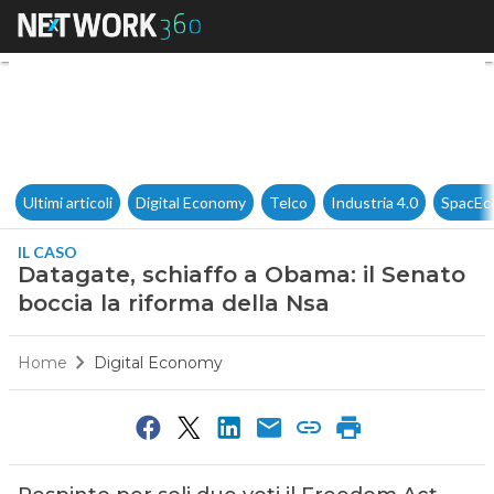
Datagate, schiaffo a Obama: i
Ultimi articoli
Digital Economy
Telco
Industria 4.0
SpacEc
IL CASO
Datagate, schiaffo a Obama: il Senato
boccia la riforma della Nsa
Home
Digital Economy