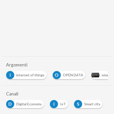
Argomenti
I
O
internet of things
OPEN DATA
smart city
Canali
D
I
S
Digital Economy
IoT
Smart city