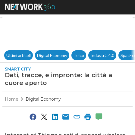
Dati, tracce, e impronte: la ci
Ultimi articoli
Digital Economy
Telco
Industria 4.0
SpacEc
SMART CITY
Dati, tracce, e impronte: la città a
cuore aperto
Home
Digital Economy