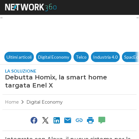
Debutta Homix, la smart hom
Ultimi articoli
Digital Economy
Telco
Industria 4.0
SpacEc
LA SOLUZIONE
Debutta Homix, la smart home
targata Enel X
Home
Digital Economy