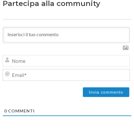
Partecipa alla community
N
Em
0
COMMENTI