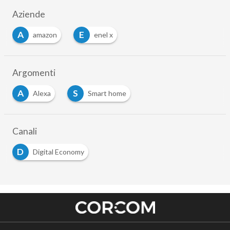
Aziende
A
E
amazon
enel x
Argomenti
A
S
Alexa
Smart home
Canali
D
Digital Economy