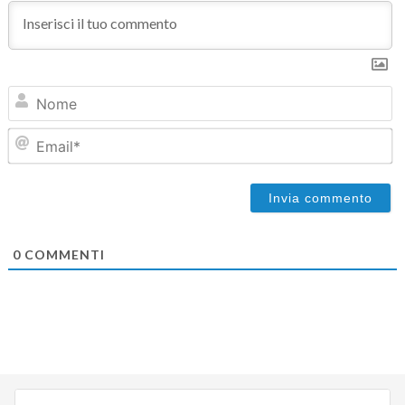
N
Em
0
COMMENTI