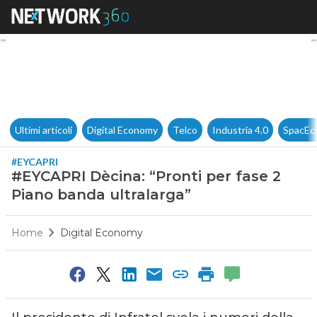
#EYCAPRI Dècina: “Pronti per 
Ultimi articoli
Digital Economy
Telco
Industria 4.0
SpacEc
#EYCAPRI
#EYCAPRI Dècina: “Pronti per fase 2
Piano banda ultralarga”
Home
Digital Economy