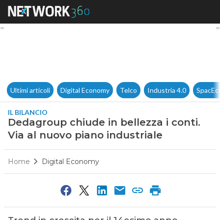
Dedagroup chiude in bellezza 
Ultimi articoli
Digital Economy
Telco
Industria 4.0
SpacEc
IL BILANCIO
Dedagroup chiude in bellezza i conti.
Via al nuovo piano industriale
Home
Digital Economy