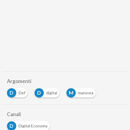
Argomenti
D
D
M
Def
digital
manovra
Canali
D
Digital Economy