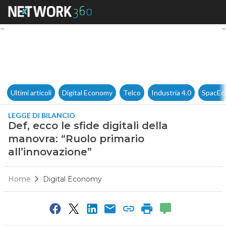
Def, ecco le sfide digitali del
Ultimi articoli
Digital Economy
Telco
Industria 4.0
SpacEc
LEGGE DI BILANCIO
Def, ecco le sfide digitali della
manovra: “Ruolo primario
all’innovazione”
Home
Digital Economy