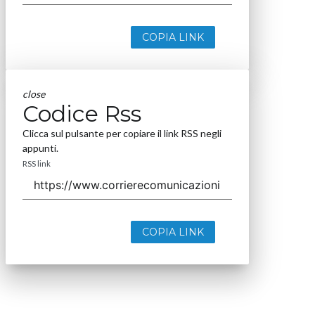
COPIA LINK
close
Codice Rss
Clicca sul pulsante per copiare il link RSS negli
appunti.
RSS link
COPIA LINK