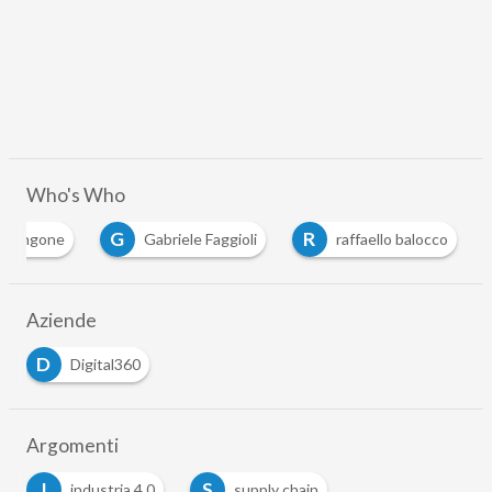
Who's Who
G
R
a rangone
Gabriele Faggioli
raffaello balocco
Aziende
D
Digital360
Argomenti
I
S
industria 4.0
supply chain