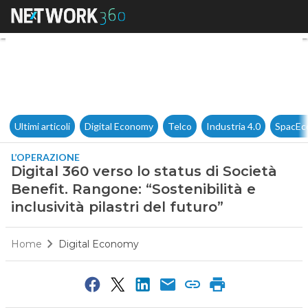
Digital 360 verso lo status di 
Ultimi articoli
Digital Economy
Telco
Industria 4.0
SpacEc
L’OPERAZIONE
Digital 360 verso lo status di Società
Benefit. Rangone: “Sostenibilità e
inclusività pilastri del futuro”
Home
Digital Economy