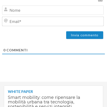
N
Em
0
COMMENTI
WHITE PAPER
Smart mobility: come ripensare la
mobilità urbana tra tecnologia,
sostenibilità e servizi integrati