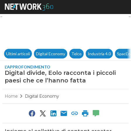
Digital divide, Eolo racconta i
Ultimi articoli
Digital Economy
Telco
Industria 4.0
SpacEc
L'APPROFONDIMENTO
Digital divide, Eolo racconta i piccoli
paesi che ce l’hanno fatta
Home
Digital Economy