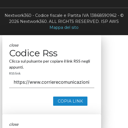
Nextwork360 - Codice fiscale e Partita IVA 13868590962 - ©
2026 Nextwork360. ALL RIGHTS RESERVED. ISP AWS
Mappa del sito
close
Codice Rss
Clicca sul pulsante per copiare il link RSS negli
appunti.
RSS link
COPIA LINK
close