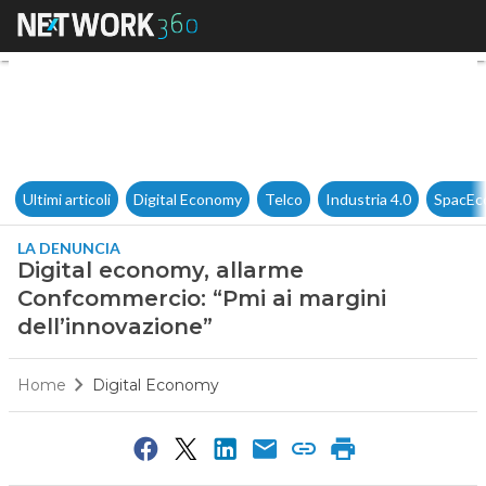
Digital economy, allarme Con
Ultimi articoli
Digital Economy
Telco
Industria 4.0
SpacEc
LA DENUNCIA
Digital economy, allarme
Confcommercio: “Pmi ai margini
dell’innovazione”
Home
Digital Economy