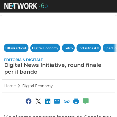
Digital News Initiative, round 
Ultimi articoli
Digital Economy
Telco
Industria 4.0
SpacEc
EDITORIA & DIGITALE
Digital News Initiative, round finale
per il bando
Home
Digital Economy