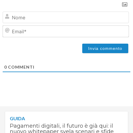
N
Em
0
COMMENTI
GUIDA
Pagamenti digitali, il futuro è già qui: il
nuovo whitepaper svela scenari e sfide