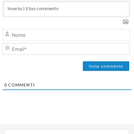
N
Em
0
COMMENTI