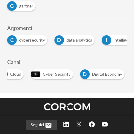
G
gartner
Argomenti
D
I
security
data analytics
intelligenza artificiale
Canali
C
D
Cloud
Cyber Security
Digital Economy
Seguici