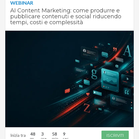
WEBINAR
AI Content Marketing: come produrre e
pubblicare contenuti e social riducendo
tempi, costi e complessità
48
3
58
8
Inizia tra
ISCRIVITI