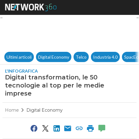
Digital transformation, le 50 
Ultimi articoli
Digital Economy
Telco
Industria 4.0
SpacEc
L'INFOGRAFICA
Digital transformation, le 50
tecnologie al top per le medie
imprese
Home
Digital Economy