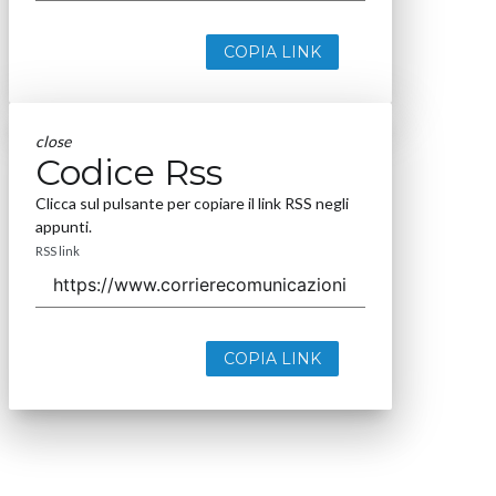
COPIA LINK
close
Codice Rss
Clicca sul pulsante per copiare il link RSS negli
appunti.
RSS link
COPIA LINK