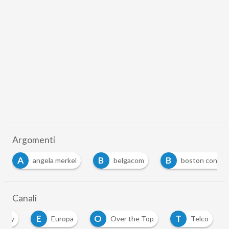
Argomenti
A
B
B
angela merkel
belgacom
boston consult
Canali
E
O
T
onomy
Europa
Over the Top
Telco