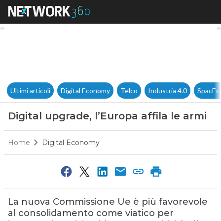
Digital upgrade, l’Europa affil
Ultimi articoli
Digital Economy
Telco
Industria 4.0
SpacEc
Digital upgrade, l’Europa affila le armi
Home
Digital Economy
La nuova Commissione Ue è più favorevole
al consolidamento come viatico per