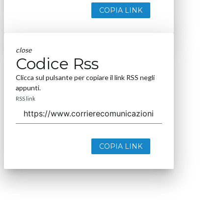
COPIA LINK
close
Codice Rss
Clicca sul pulsante per copiare il link RSS negli
appunti.
RSS link
COPIA LINK