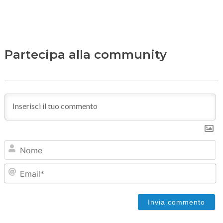
Partecipa alla community
N
Em