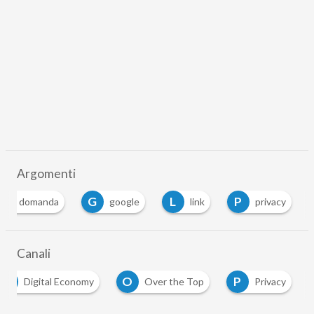
Argomenti
D
G
L
P
domanda
google
link
privacy
Canali
D
O
P
Digital Economy
Over the Top
Privacy