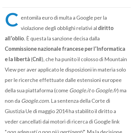
C
entomila euro di multa a Google per la
violazione degli obblighi relativi al
diritto
all’oblio
. È questa la sanzione decisa dalla
Commissione nazionale francese per l’Informatica
e la libertà
(
Cnil
), che ha punito il colosso di Mountain
View per aver applicato le disposizioni in materia solo
per le ricerche effettuate dalle estensioni europee
della sua piattaforma (come
Google.it
o
Google.fr
) ma
non da
Google.com
. La sentenza della Corte di
Giustizia Ue di maggio 2014 ha stabilito il diritto a
veder cancellati dai motori di ricerca di Google link
“
non adeguati o non più pertinenti
”. Ma la decisione