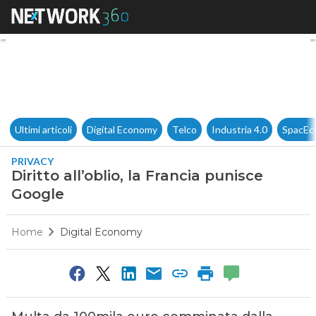
Diritto all’oblio, la Francia p
Ultimi articoli
Digital Economy
Telco
Industria 4.0
SpacEc
PRIVACY
Diritto all’oblio, la Francia punisce
Google
Home
Digital Economy