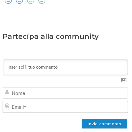
Partecipa alla community
N
Em