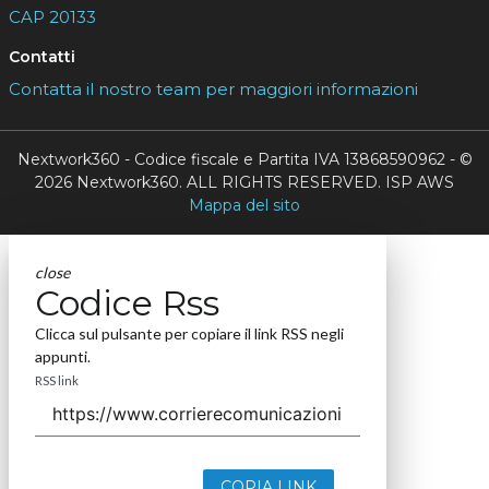
CAP 20133
Contatti
Contatta il nostro team per maggiori informazioni
Nextwork360 - Codice fiscale e Partita IVA 13868590962 - ©
2026 Nextwork360. ALL RIGHTS RESERVED. ISP AWS
Mappa del sito
close
Codice Rss
Clicca sul pulsante per copiare il link RSS negli
appunti.
RSS link
COPIA LINK