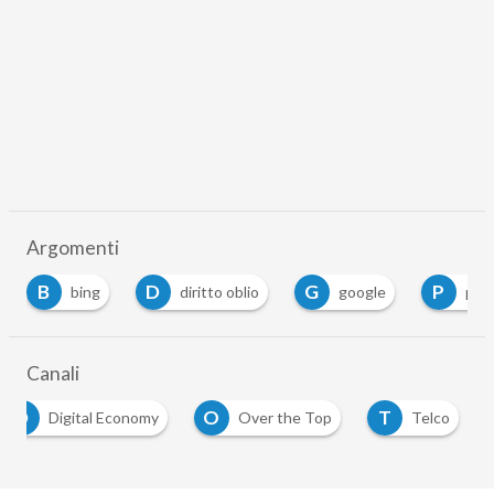
Argomenti
B
D
G
P
bing
diritto oblio
google
privacy 
Canali
D
O
T
Digital Economy
Over the Top
Telco