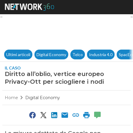
Diritto all’oblio, vertice europ
Ultimi articoli
Digital Economy
Telco
Industria 4.0
SpacEc
IL CASO
Diritto all’oblio, vertice europeo
Privacy-Ott per sciogliere i nodi
Home
Digital Economy