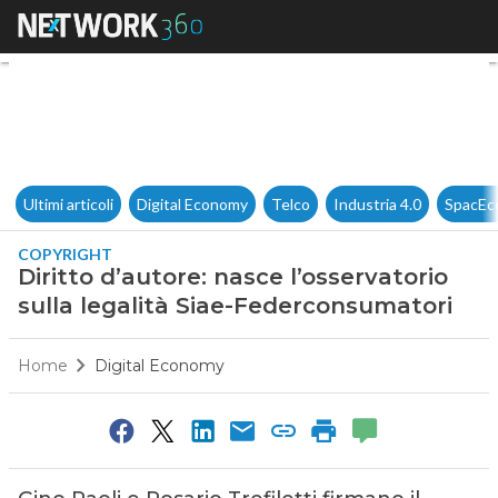
Diritto d’autore: nasce l’osse
Ultimi articoli
Digital Economy
Telco
Industria 4.0
SpacEc
COPYRIGHT
Diritto d’autore: nasce l’osservatorio
sulla legalità Siae-Federconsumatori
Home
Digital Economy