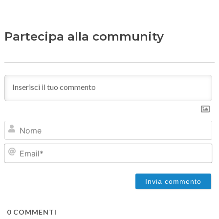
Partecipa alla community
N
Em
0
COMMENTI