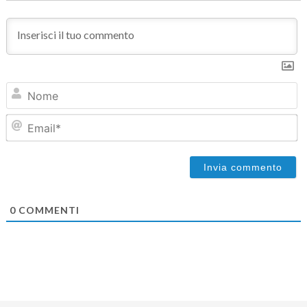
N
Em
0
COMMENTI