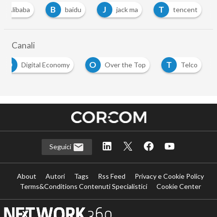
B
J
T
Alibaba
baidu
jack ma
tencent
…
Canali
D
O
T
Digital Economy
Over the Top
Telco
…
Seguici
About
Autori
Tags
Rss Feed
Privacy e Cookie Policy
Terms&Conditions Contenuti Specialistici
Cookie Center