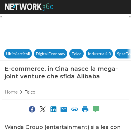
E-commerce, in Cina nasce la
Ultimi articoli
Digital Economy
Telco
Industria 4.0
SpacEc
E-commerce, in Cina nasce la mega-
joint venture che sfida Alibaba
Home
Telco
Wanda Group (entertainment) si allea con