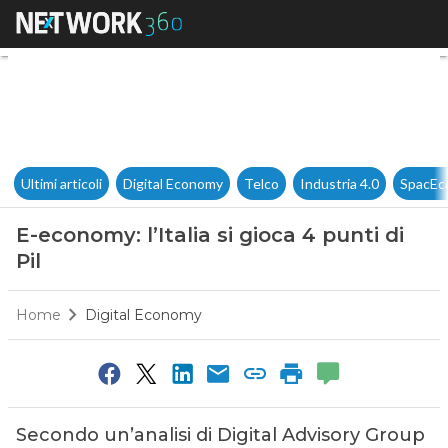
E-economy: l’Italia si gioca 4 p
Ultimi articoli
Digital Economy
Telco
Industria 4.0
SpacEc
E-economy: l’Italia si gioca 4 punti di
Pil
Home
Digital Economy
Secondo un’analisi di Digital Advisory Group