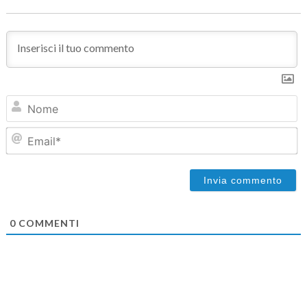
N
Em
0
COMMENTI