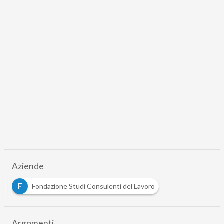
Scaricalo gratis!
DOWNLOAD