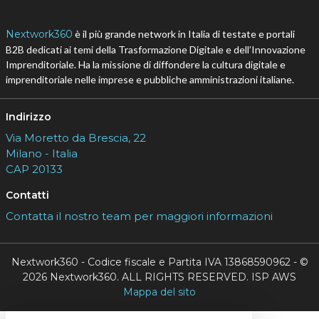
Scaricalo gratis!
DOWNLOAD
Aziende