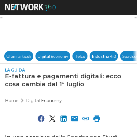
E-fattura e pagamenti digitali
Ultimi articoli
Digital Economy
Telco
Industria 4.0
SpacEc
LA GUIDA
E-fattura e pagamenti digitali: ecco
cosa cambia dal 1° luglio
Home
Digital Economy