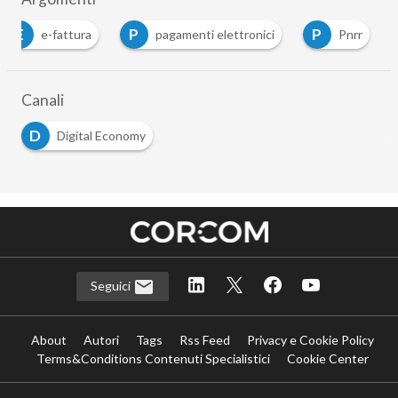
GUIDA
Italia Digitale post-PNRR: scenari, sfide e
opportunità del nuovo ecosistema
pubblico
31 Mar 2026