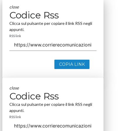
F
Fondazione Studi Consulenti del Lavoro
Argomenti
E
P
P
e-fattura
pagamenti elettronici
Pnrr
Canali
D
Digital Economy
Seguici