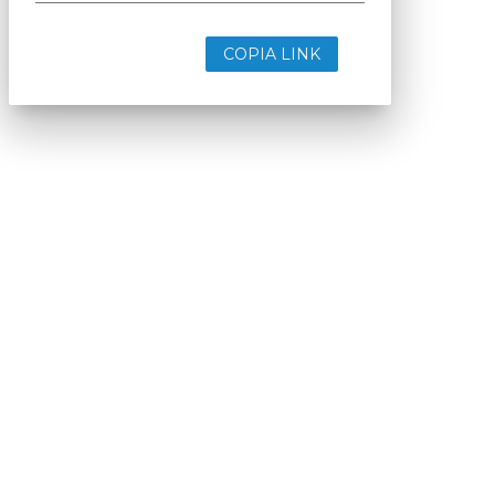
About
Autori
Tags
Rss Feed
Privacy e Cookie Policy
Terms&Conditions Contenuti Specialistici
Cookie Center
Nextwork360
è il più grande network in Italia di testate e portali
B2B dedicati ai temi della Trasformazione Digitale e dell’Innovazione
Imprenditoriale. Ha la missione di diffondere la cultura digitale e
imprenditoriale nelle imprese e pubbliche amministrazioni italiane.
Indirizzo
Via Moretto da Brescia, 22
Milano - Italia
CAP 20133
Contatti
Contatta il nostro team per maggiori informazioni