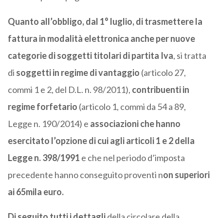
Quanto all’obbligo, dal 1° luglio, di trasmettere la
fattura in modalità elettronica anche per nuove
categorie di soggetti titolari di partita Iva
, si tratta
di
soggetti in regime di vantaggio
(articolo 27,
commi 1 e 2, del D.L. n. 98/2011),
contribuenti in
regime forfetario
(articolo 1, commi da 54 a 89,
Legge n. 190/2014) e
associazioni che hanno
esercitato l’opzione di cui agli articoli 1 e 2 della
Legge n. 398/1991
e che nel periodo d’imposta
precedente hanno conseguito proventi n
on superiori
ai 65mila euro.
Di seguito tutti i dettagli
della circolare della