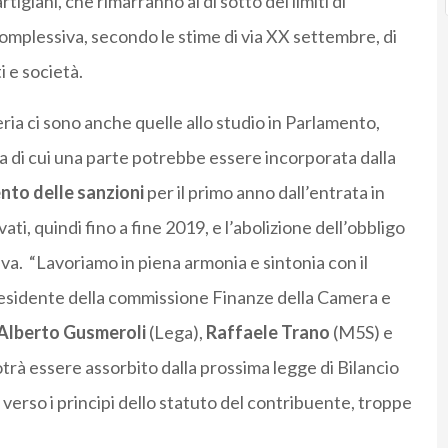
tigiani, che rimarranno al di sotto dei limiti di
a complessiva, secondo le stime di via XX settembre, di
i e società.
eria ci sono anche quelle allo studio in Parlamento,
a di cui una parte potrebbe essere incorporata dalla
to delle sanzioni
per il primo anno dall’entrata in
ati, quindi fino a fine 2019, e l’abolizione dell’obbligo
Iva.
“Lavoriamo in piena armonia e sintonia con il
esidente della commissione Finanze della Camera e
Alberto Gusmeroli
(Lega),
Raffaele Trano
(M5S) e
trà essere assorbito dalla prossima legge di Bilancio
verso i principi dello statuto del contribuente, troppe