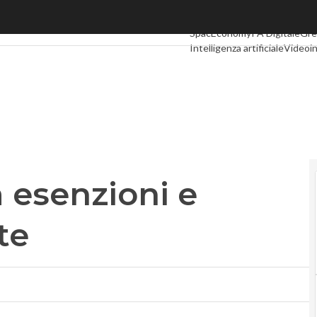
 esenzioni e multe meno salate
Ultimi articoli
Digital Econom
SpacEconomy
PA Digitale
Gre
Intelligenza artificiale
Videoin
Le Guide di CorCom
Podcast
a esenzioni e
te