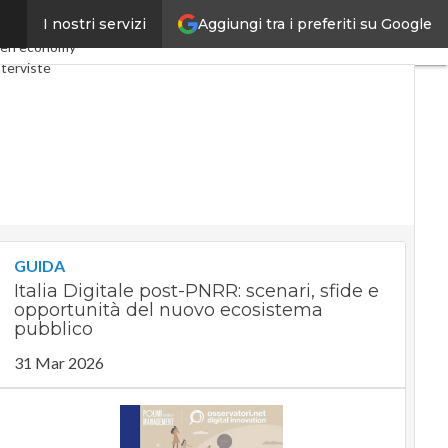
Aggiungi tra i preferiti su Google
I nostri servizi
y
Telco
Industria 4.0
en economy
terviste
Privacy
GUIDA
Italia Digitale post-PNRR: scenari, sfide e
opportunità del nuovo ecosistema
pubblico
31 Mar 2026