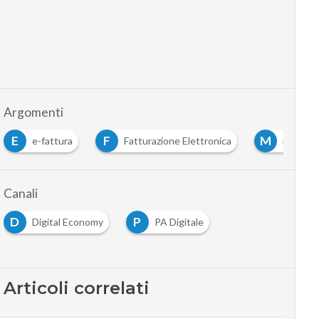
Argomenti
E
F
M
e-fattura
Fatturazione Elettronica
mef
Canali
D
P
Digital Economy
PA Digitale
Articoli correlati