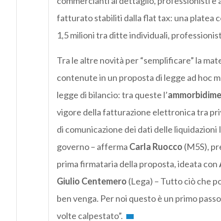
commercianti al dettaglio, professionisti e ar
fatturato stabiliti dalla flat tax: una plate
1,5 milioni tra ditte individuali, professionist
Tra le altre novità per “semplificare” la mat
contenute in un proposta di legge ad hoc m
legge di bilancio: tra queste l’
ammorbidimen
vigore della fatturazione elettronica tra priv
di comunicazione dei dati delle liquidazioni 
governo – afferma
Carla Ruocco
(M5S), pr
prima firmataria della proposta, ideata con
Giulio Centemero
(Lega) – Tutto ciò che po
ben venga. Per noi questo è un primo passo 
volte calpestato”.