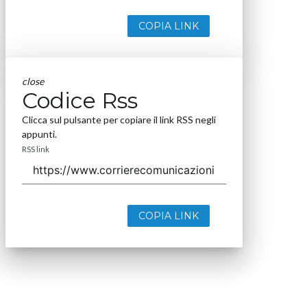
COPIA LINK
close
Codice Rss
Clicca sul pulsante per copiare il link RSS negli
appunti.
RSS link
COPIA LINK