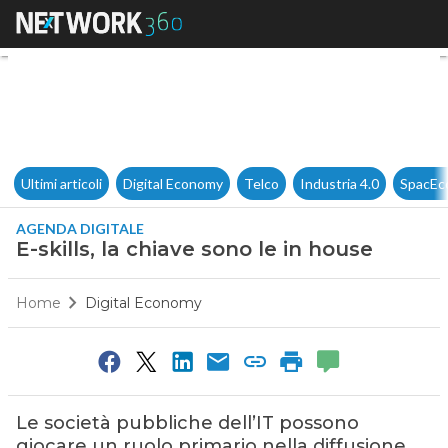
E-skills, la chiave sono le in 
Ultimi articoli
Digital Economy
Telco
Industria 4.0
SpacEc
AGENDA DIGITALE
E-skills, la chiave sono le in house
Home
Digital Economy
Le società pubbliche dell’IT possono
giocare un ruolo primario nella diffusione