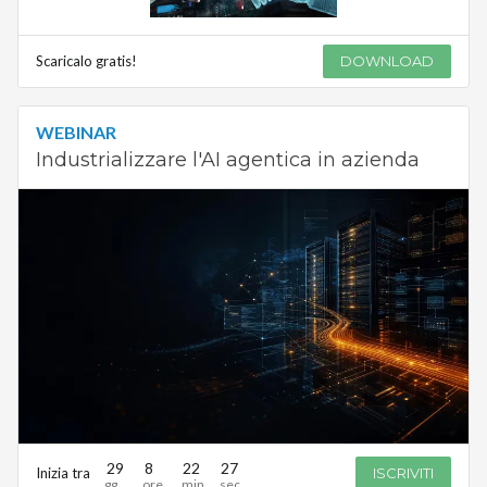
Scaricalo gratis!
DOWNLOAD
WEBINAR
Industrializzare l'AI agentica in azienda
29
8
22
27
Inizia tra
ISCRIVITI