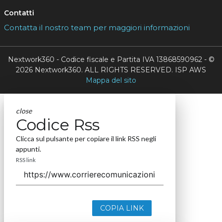
Contatti
Contatta il nostro team per maggiori informazioni
Nextwork360 - Codice fiscale e Partita IVA 13868590962 - ©
2026 Nextwork360. ALL RIGHTS RESERVED. ISP AWS
Mappa del sito
close
Codice Rss
Clicca sul pulsante per copiare il link RSS negli
appunti.
RSS link
COPIA LINK