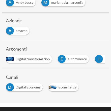
A
M
Andy Jessy
mariangela marseglia
Aziende
A
amazon
Argomenti
E
I
V
e-commerce
innovazione
vendite onlin
Canali
D
Digital Economy
Ecommerce