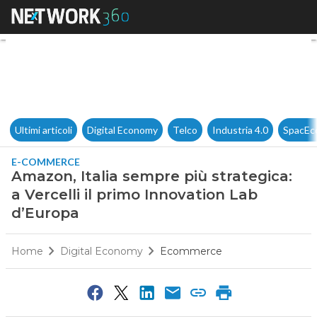
Amazon, Italia sempre più stra
Ultimi articoli
Digital Economy
Telco
Industria 4.0
SpacEc
E-COMMERCE
Amazon, Italia sempre più strategica:
a Vercelli il primo Innovation Lab
d’Europa
Home
Digital Economy
Ecommerce